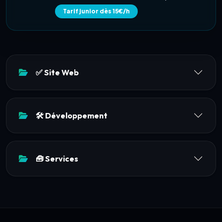
Tarif junior dès 15€/h
✅ Site Web
🛠️ Développement
🧰 Services