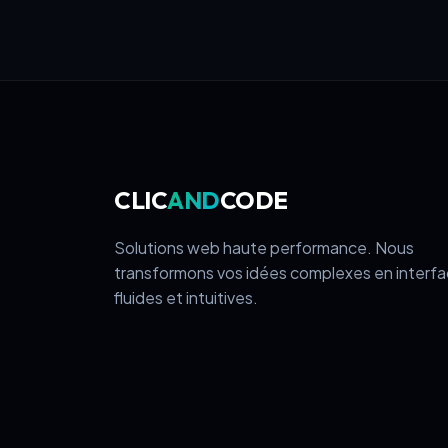
CLIC
AND
CODE
Solutions web haute performance. Nous
transformons vos idées complexes en interf
fluides et intuitives.