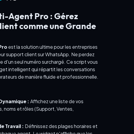
i-Agent Pro : Gérez
Client comme une Grande
Pro
est la solution ultime pour les entreprises
leur support client sur WhatsApp. Ne perdez
e d'un seul numéro surchargé. Ce script vous
t intelligent qui répartit les conversations
orateurs de manière fluide et professionnelle.
Dynamique :
Affichez une liste de vos
, noms et rôles (Support, Ventes,
e Travail :
Définissez des plages horaires et
r chaque agent. Le widget n'affiche que les