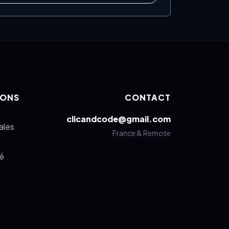
IONS
CONTACT
clicandcode@gmail.com
ales
France & Remote
té